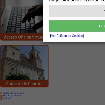
R
Gua
[Ver Política de Cookies]
Tablón de anuncios
Fiestas y eventos
Noticias