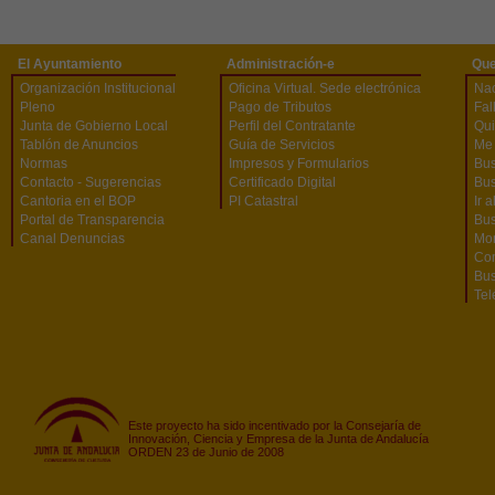
El Ayuntamiento
Administración-e
Que
Organización Institucional
Oficina Virtual. Sede electrónica
Na
Pleno
Pago de Tributos
Fal
Junta de Gobierno Local
Perfil del Contratante
Qu
Tablón de Anuncios
Guía de Servicios
Me 
Normas
Impresos y Formularios
Bus
Contacto - Sugerencias
Certificado Digital
Bus
Cantoria en el BOP
PI Catastral
Ir 
Portal de Transparencia
Bu
Canal Denuncias
Mon
Co
Bus
Tel
Este proyecto ha sido incentivado por la Consejaría de
Innovación, Ciencia y Empresa de la Junta de Andalucía
ORDEN 23 de Junio de 2008