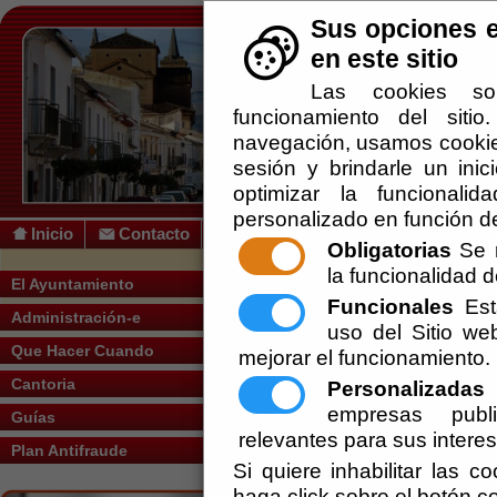
Sus opciones e
en este sitio
Las cookies so
funcionamiento del siti
navegación, usamos cookies
sesión y brindarle un inic
optimizar la funcionalid
personalizado en función de
Inicio
Contacto
Obligatorias
Se r
la funcionalidad de
Usted se encuentra aquí:
Inicio
/
/
... matr
El Ayuntamiento
Funcionales
Esta
Administración-e
Escuchar
uso del Sitio w
La oferta educativa de Cantoria la co
Obligatoria; Bachillerato en la modal
Que Hacer Cuando
mejorar el funcionamiento.
proceso de solicitud de un ciclo de grado
Cantoria
Personalizadas
E
IES “Valle Del Almanzora”
empresas publi
Guías
Avenida de España, 33
relevantes para sus intere
Plan Antifraude
04850 Cantoria
Si quiere inhabilitar las c
Tel. 950 639 924
www.iesvalledelalmanzora.es
haga click sobre el botón c