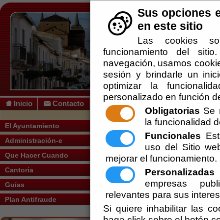
Sus opciones e
en este sitio
Las cookies so
funcionamiento del siti
navegación, usamos cookies
sesión y brindarle un inic
optimizar la funcionalid
personalizado en función de
Inicio
Contacto
Obligatorias
Se r
la funcionalidad de
Usted se encuentra aquí:
Inicio
/
/
Galería
El Ayuntamiento
Funcionales
Esta
Administración-e
uso del Sitio w
Arqueología
Que Hacer Cuando
mejorar el funcionamiento.
Carteles
Cantoria
Personalizadas
E
empresas publi
Guías
Espacios Públicos
relevantes para sus intere
Plan Antifraude
Instalaciones
Si quiere inhabilitar las c
haga click sobre el botón c
Monumentos