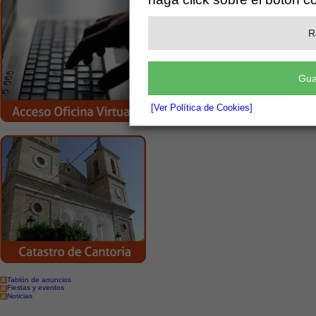
Vistas Generales
R
Gua
[Ver Política de Cookies]
Tablón de anuncios
Fiestas y eventos
Noticias