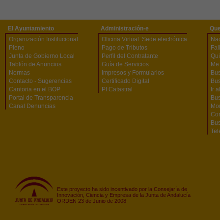
El Ayuntamiento
Administración-e
Que
Organización Institucional
Oficina Virtual. Sede electrónica
Na
Pleno
Pago de Tributos
Fal
Junta de Gobierno Local
Perfil del Contratante
Qu
Tablón de Anuncios
Guía de Servicios
Me 
Normas
Impresos y Formularios
Bus
Contacto - Sugerencias
Certificado Digital
Bus
Cantoria en el BOP
PI Catastral
Ir 
Portal de Transparencia
Bu
Canal Denuncias
Mon
Co
Bus
Tel
Este proyecto ha sido incentivado por la Consejaría de
Innovación, Ciencia y Empresa de la Junta de Andalucía
ORDEN 23 de Junio de 2008