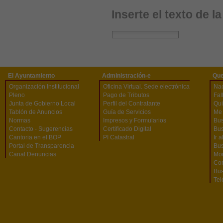
Inserte el texto de l
El Ayuntamiento
Administración-e
Que
Organización Institucional
Oficina Virtual. Sede electrónica
Na
Pleno
Pago de Tributos
Fal
Junta de Gobierno Local
Perfil del Contratante
Qu
Tablón de Anuncios
Guía de Servicios
Me 
Normas
Impresos y Formularios
Bus
Contacto - Sugerencias
Certificado Digital
Bus
Cantoria en el BOP
PI Catastral
Ir 
Portal de Transparencia
Bu
Canal Denuncias
Mon
Co
Bus
Tel