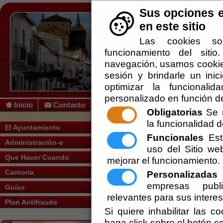
Sus opciones e
en este sitio
Las cookies so
funcionamiento del siti
navegación, usamos cookies
sesión y brindarle un inic
optimizar la funcionalid
personalizado en función de
Inicio
Contacto
Obligatorias
Se r
la funcionalidad de
Usted se encuentra a
El Ayuntamiento
Funcionales
Esta
Administración-e
uso del Sitio w
Nombre:
Que Hacer Cuando
mejorar el funcionamiento.
Cantoria
Personalizadas
E
empresas publi
Guías
relevantes para sus intere
Correo-e:
Plan Antifraude
Si quiere inhabilitar las c
haga click sobre el botón c