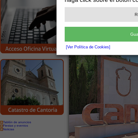
R
Gua
[Ver Política de Cookies]
Tablón de anuncios
Fiestas y eventos
Noticias