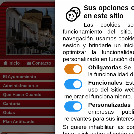
Sus opciones e
en este sitio
Las cookies so
funcionamiento del siti
navegación, usamos cookies
sesión y brindarle un inic
optimizar la funcionalid
personalizado en función de
Inicio
Contacto
Obligatorias
Se r
la funcionalidad de
El Ayuntamiento
Funcionales
Esta
Administración-e
uso del Sitio w
Que Hacer Cuando
mejorar el funcionamiento.
Cantoria
Personalizadas
E
empresas publi
Guías
relevantes para sus intere
Plan Antifraude
Si quiere inhabilitar las c
haga click sobre el botón c