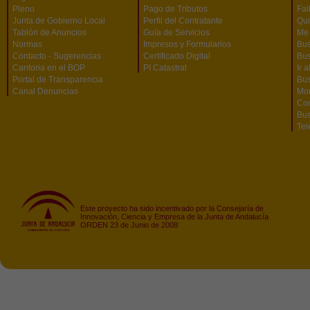
Pleno
Pago de Tributos
Fal
Junta de Gobierno Local
Perfil del Contratante
Qu
Tablón de Anuncios
Guía de Servicios
Me 
Normas
Impresos y Formularios
Bus
Contacto - Sugerencias
Certificado Digital
Bus
Cantoria en el BOP
PI Catastral
Ir 
Portal de Transparencia
Bu
Canal Denuncias
Mon
Co
Bus
Tel
Este proyecto ha sido incentivado por la Consejaría de
Innovación, Ciencia y Empresa de la Junta de Andalucía
ORDEN 23 de Junio de 2008