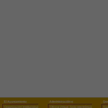
El Ayuntamiento
Administración-e
Que
Organización Institucional
Oficina Virtual. Sede electrónica
Na