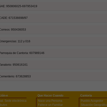
SAE: 950806025-697953419
CADE: 671536698/97
Correos: 950436053
Emergencias: 112 y 016
Parroquia de Cantoria: 607989146
Tanatorio: 950616161
Cementerio: 673628853
ción-e
Que Hacer Cuando
Cantoria
tual. Sede electrónica
Nace una Persona
Pueblo Acogedor
ibutos
Fallece un Familiar
Situación Geográfic