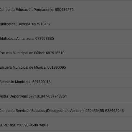
Centro de Educación Permanente: 950436272
Bibilioteca Cantoria: 697916457
Bibilioteca Almanzora: 673628835
Escuela Municipal de Fútbol: 697916510
Escuela Municipal de Música: 661890095
Gimnasio Municipal: 607600118
Pistas Deportivas: 677401047-637740764
Centro de Servicios Sociales (Diputación de Almería): 950436455-638663048
SEPE: 950750598-950979861