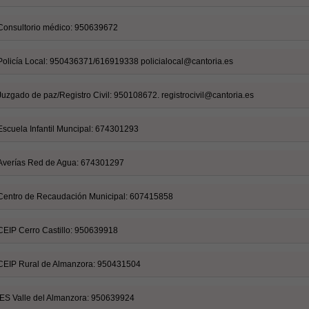
Consultorio médico: 950639672
Policía Local: 950436371/616919338 policialocal@cantoria.es
Juzgado de paz/Registro Civil: 950108672. registrocivil@cantoria.es
Escuela Infantil Muncipal: 674301293
Averías Red de Agua: 674301297
Centro de Recaudación Municipal: 607415858
CEIP Cerro Castillo: 950639918
CEIP Rural de Almanzora: 950431504
IES Valle del Almanzora: 950639924