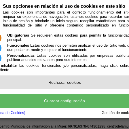
Sus opciones en relación al uso de cookies en este sitio
Las cookies son importantes para el correcto funcionamiento del siti
mejorar su experiencia de navegación, usamos cookies para recordar su
inicio de sesión y brindarle un inicio seguro, recopilar estadísticas para o
funcionalidad del sitio y ofrecerle contenido personalizado en func
Obligatorias
Se requieren estas cookies para permitir la funcionalidad
principal.
Funcionales
Estas cookies nos permiten analizar el uso del Sitio web,
que podamos medir y mejorar el funcionamiento.
Personalizadas
Estas cookies son utilizadas por empresas publicita
publicar anuncios relevantes para sus intereses.
 inhabilitar las cookies funcionales y/o personalizadas, haga click sobr
iente.
e encuentra aquí:
Inicio
/
/
Teléfonos de interés
Rechazar cookies
s de interés general:
Ayuntamiento: 950436000. ayuntamiento@cantoria.es
Guardar configuración
Centro Guadalinfo: 697916497
tica de Cookies]
Gestión de cooki
Centro Municipal de Información a la Mujer: 697916378-674301298. centrodelamu