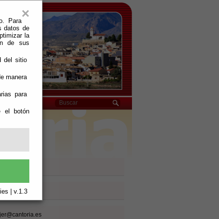
×
o. Para
s datos de
ptimizar la
ión de sus
 del sitio
 de manera
rias para
e el botón
es | v.1.3
jer@cantoria.es