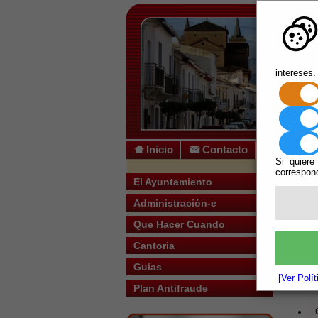
intereses.
Inicio
Contacto
Si quiere
correspond
Usted s
El Ayuntamiento
Administración-e
Escuchar
Teléfono
Que Hacer Cuando
Cantoria
Guías
[Ver Polí
Plan Antifraude