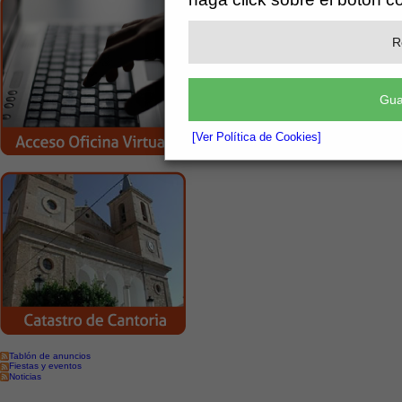
R
Gua
[Ver Política de Cookies]
Tablón de anuncios
Fiestas y eventos
Noticias