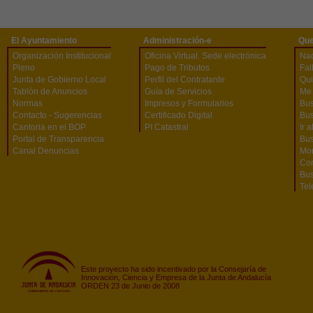
El Ayuntamiento
Administración-e
Que
Organización Institucional
Oficina Virtual. Sede electrónica
Na
Pleno
Pago de Tributos
Fal
Junta de Gobierno Local
Perfil del Contratante
Qu
Tablón de Anuncios
Guía de Servicios
Me 
Normas
Impresos y Formularios
Bus
Contacto - Sugerencias
Certificado Digital
Bus
Cantoria en el BOP
PI Catastral
Ir 
Portal de Transparencia
Bu
Canal Denuncias
Mon
Co
Bus
Tel
Este proyecto ha sido incentivado por la Consejaría de
Innovación, Ciencia y Empresa de la Junta de Andalucía
ORDEN 23 de Junio de 2008