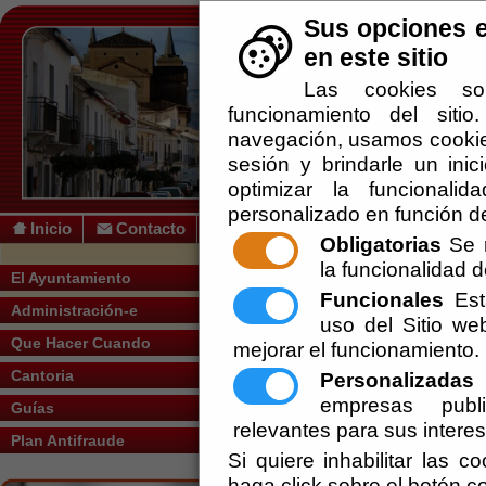
Sus opciones e
en este sitio
Las cookies so
funcionamiento del siti
navegación, usamos cookies
sesión y brindarle un inic
optimizar la funcionalid
personalizado en función de
Inicio
Contacto
Obligatorias
Se r
la funcionalidad de
Usted se encuentra aquí:
Inicio
/
/
... matr
El Ayuntamiento
Funcionales
Esta
Administración-e
Escuchar
uso del Sitio w
El colegio de Cantoria se llama “Cerro Ca
años, y de Educación Primaria. El centr
Que Hacer Cuando
mejorar el funcionamiento.
la tarde, así como unos recursos humano
Cantoria
Personalizadas
E
CEIP CERRO CASTILLO
empresas publi
Guías
Avenida de España, 1
relevantes para sus intere
Plan Antifraude
04850 Cantoria
Si quiere inhabilitar las c
Tel. 950 639 918
haga click sobre el botón c