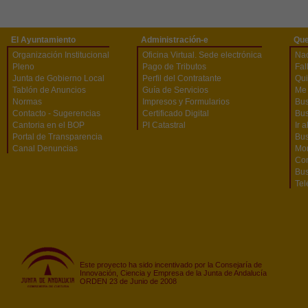
El Ayuntamiento
Administración-e
Que
Organización Institucional
Oficina Virtual. Sede electrónica
Na
Pleno
Pago de Tributos
Fal
Junta de Gobierno Local
Perfil del Contratante
Qu
Tablón de Anuncios
Guía de Servicios
Me 
Normas
Impresos y Formularios
Bus
Contacto - Sugerencias
Certificado Digital
Bus
Cantoria en el BOP
PI Catastral
Ir 
Portal de Transparencia
Bu
Canal Denuncias
Mon
Co
Bus
Tel
Este proyecto ha sido incentivado por la Consejaría de
Innovación, Ciencia y Empresa de la Junta de Andalucía
ORDEN 23 de Junio de 2008