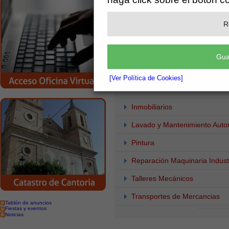
Deportes
R
Derribos y Excavaciones
Electricidad
Gua
Financieros
[Ver Política de Cookies]
Fontanería
Inmobiliarios
Lavado y Mantenimiento Auto
Pintura
Reparación Maquinaria Industr
Talleres Mecánicos
Transportes de Mercancias
Tablón de anuncios
Fiestas y eventos
Noticias