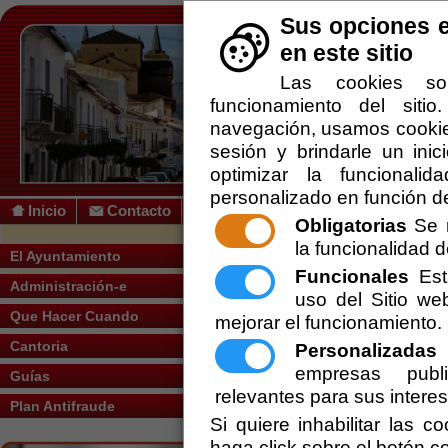
Sus opciones e
en este sitio
Las cookies so
funcionamiento del siti
navegación, usamos cookies
sesión y brindarle un inic
optimizar la funcionalid
personalizado en función de
Inicio
Contacto
Obligatorias
Se r
la funcionalidad de
Usted se encuentra aquí:
Inicio
/
/
Servici
El Ayuntamiento
Funcionales
Esta
Administración-e
uso del Sitio w
Aguas
Que Hacer Cuando
mejorar el funcionamiento.
Alcantarillado y Evacuación
Cantoria
Personalizadas
E
empresas publi
Guías
Arquitectura e Ingeniería
relevantes para sus intere
Plan Antifraude
Asesores y Gestores
Si quiere inhabilitar las c
haga click sobre el botón c
Construcción