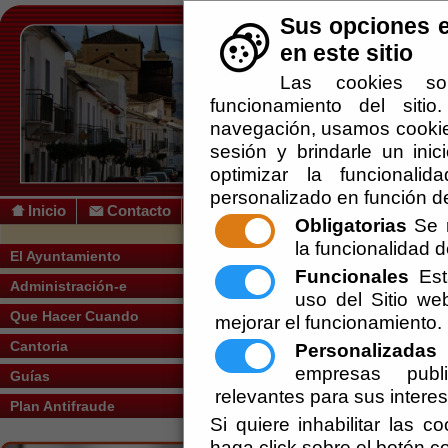
Sus opciones e
en este sitio
Las cookies so
funcionamiento del siti
navegación, usamos cookies
sesión y brindarle un inic
optimizar la funcionalid
personalizado en función de
Inicio
Contacto
Obligatorias
Se r
la funcionalidad de
Usted se encuentra a
El Ayuntamiento
Funcionales
Esta
Administración-e
uso del Sitio w
[
Informacion
] Patrimonio 
Que Hacer Cuando
mejorar el funcionamiento.
Patrimonio artístico
Cantoria
Personalizadas
E
empresas publi
Guías
[
Servicios
] INSTANCIA 
relevantes para sus intere
Plan Antifraude
El servicio de Regist
Si quiere inhabilitar las c
haga click sobre el botón c