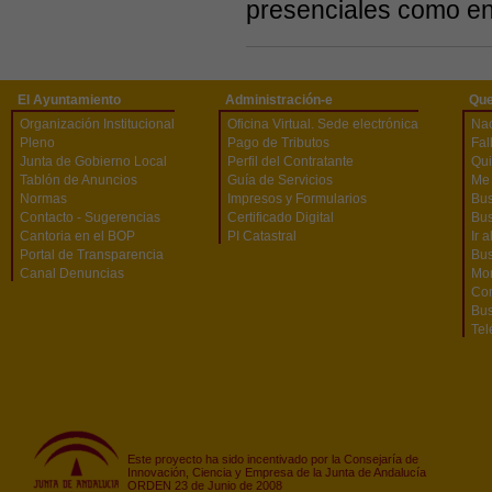
presenciales como en 
El Ayuntamiento
Administración-e
Que
Organización Institucional
Oficina Virtual. Sede electrónica
Na
Pleno
Pago de Tributos
Fal
Junta de Gobierno Local
Perfil del Contratante
Qu
Tablón de Anuncios
Guía de Servicios
Me 
Normas
Impresos y Formularios
Bus
Contacto - Sugerencias
Certificado Digital
Bus
Cantoria en el BOP
PI Catastral
Ir 
Portal de Transparencia
Bu
Canal Denuncias
Mon
Co
Bus
Tel
Este proyecto ha sido incentivado por la Consejaría de
Innovación, Ciencia y Empresa de la Junta de Andalucía
ORDEN 23 de Junio de 2008