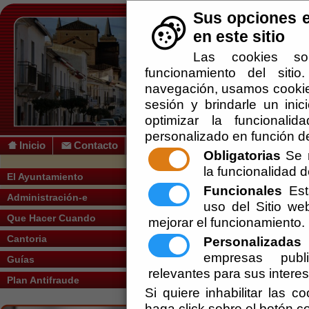
Sus opciones e
en este sitio
Las cookies so
funcionamiento del siti
navegación, usamos cookies
sesión y brindarle un inic
optimizar la funcionalid
personalizado en función de
Inicio
Contacto
Obligatorias
Se r
la funcionalidad de
Usted se encuentra aquí:
Inicio
/
/
BANDO
El Ayuntamiento
Funcionales
Esta
Administración-e
Escuchar
uso del Sitio w
BANDO SUMINIS
Que Hacer Cuando
mejorar el funcionamiento.
Ayuntamiento de Cantoria
Cantoria
Personalizadas
E
Secretaría
empresas publi
Guías
relevantes para sus intere
Plan Antifraude
Normas - Bandos -
Si quiere inhabilitar las c
haga click sobre el botón c