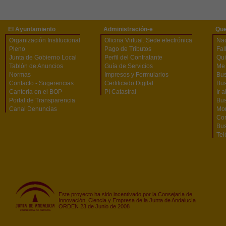
El Ayuntamiento
Administración-e
Que
Organización Institucional
Oficina Virtual. Sede electrónica
Na
Pleno
Pago de Tributos
Fal
Junta de Gobierno Local
Perfil del Contratante
Qu
Tablón de Anuncios
Guía de Servicios
Me 
Normas
Impresos y Formularios
Bus
Contacto - Sugerencias
Certificado Digital
Bus
Cantoria en el BOP
PI Catastral
Ir 
Portal de Transparencia
Bu
Canal Denuncias
Mon
Co
Bus
Tel
Este proyecto ha sido incentivado por la Consejaría de
Innovación, Ciencia y Empresa de la Junta de Andalucía
ORDEN 23 de Junio de 2008