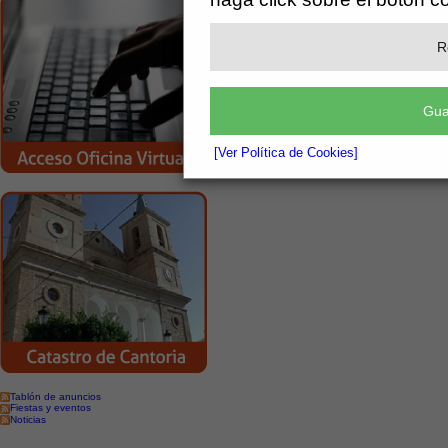
[más información]
Adjunto
R
BANDO SUMINISTRO AGUA
Gua
[Ver Política de Cookies]
Tablón de anuncios
Fiestas y eventos
Noticias