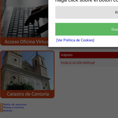
Ayuntamiento de C
R
Secretaría
Gua
Personal - Convenios
[Ver Política de Cookies]
[más información]
Adjunto
PUBLICACIÓN BOP.pdf
Tablón de anuncios
Fiestas y eventos
Noticias