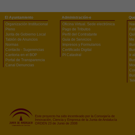
El Ayuntamiento
Administración-e
Que
Organización Institucional
Oficina Virtual. Sede electrónica
Na
Pleno
Pago de Tributos
Fal
Junta de Gobierno Local
Perfil del Contratante
Qu
Tablón de Anuncios
Guía de Servicios
Me 
Normas
Impresos y Formularios
Bus
Contacto - Sugerencias
Certificado Digital
Bus
Cantoria en el BOP
PI Catastral
Ir 
Portal de Transparencia
Bu
Canal Denuncias
Mon
Co
Bus
Tel
Este proyecto ha sido incentivado por la Consejaría de
Innovación, Ciencia y Empresa de la Junta de Andalucía
ORDEN 23 de Junio de 2008