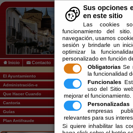
Sus opciones e
en este sitio
Las cookies so
funcionamiento del siti
navegación, usamos cookies
sesión y brindarle un inic
optimizar la funcionalid
personalizado en función de
Inicio
Contacto
Obligatorias
Se r
la funcionalidad de
Usted se encuentra aquí:
Inicio
/
/
ACUER
El Ayuntamiento
EXCMO. AYUNTAMIENTO DE CANTORIA
Funcionales
Esta
Administración-e
uso del Sitio w
Escuchar
ACUERDO CO
Que Hacer Cuando
mejorar el funcionamiento.
Cantoria
SOCIALES D
Personalizadas
E
empresas publi
Guías
MUNICIPALE
relevantes para sus intere
Plan Antifraude
Si quiere inhabilitar las c
DE CANTORIA
haga click sobre el botón c