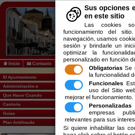
Sus opciones e
en este sitio
Las cookies so
funcionamiento del siti
navegación, usamos cookies
sesión y brindarle un inic
optimizar la funcionalid
personalizado en función de
Inicio
Contacto
Obligatorias
Se r
la funcionalidad de
Usted se encuentra a
El Ayuntamiento
Funcionales
Esta
el marco del Program
Administración-e
uso del Sitio w
Vida Saludable y Juv
Que Hacer Cuando
mejorar el funcionamiento.
una asistencia econó
Cantoria
Personalizadas
E
municipales 2025, con
empresas publi
Guías
actividades del Veran
relevantes para sus intere
Plan Antifraude
Si quiere inhabilitar las c
Vigente.
haga click sobre el botón c
Escuchar