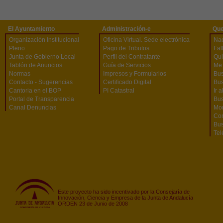
El Ayuntamiento
Administración-e
Que
Organización Institucional
Oficina Virtual. Sede electrónica
Na
Pleno
Pago de Tributos
Fal
Junta de Gobierno Local
Perfil del Contratante
Qu
Tablón de Anuncios
Guía de Servicios
Me 
Normas
Impresos y Formularios
Bus
Contacto - Sugerencias
Certificado Digital
Bus
Cantoria en el BOP
PI Catastral
Ir 
Portal de Transparencia
Bu
Canal Denuncias
Mon
Co
Bus
Tel
Este proyecto ha sido incentivado por la Consejaría de
Innovación, Ciencia y Empresa de la Junta de Andalucía
ORDEN 23 de Junio de 2008