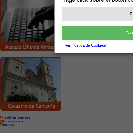
Anexos
R
Anexo SUBVENCION ACTIVIDADES DE
Gua
[Ver Política de Cookies]
Tablón de anuncios
Fiestas y eventos
Noticias