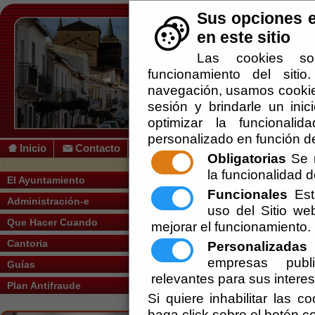
Sus opciones e
en este sitio
Las cookies so
funcionamiento del siti
navegación, usamos cookies
sesión y brindarle un inic
optimizar la funcionalid
personalizado en función de
Inicio
Contacto
Obligatorias
Se r
la funcionalidad de
Usted se encuentra aquí:
Inicio
/
/
Área de
El Ayuntamiento
Funcionales
Esta
Administración-e
uso del Sitio w
Concejal:
Que Hacer Cuando
mejorar el funcionamiento.
Cantoria
Personalizadas
E
empresas publi
Guías
relevantes para sus intere
Plan Antifraude
Si quiere inhabilitar las c
haga click sobre el botón c