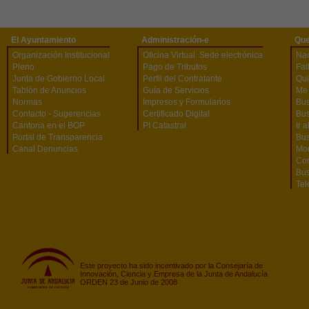
El Ayuntamiento
Administración-e
Que
Organización Institucional
Oficina Virtual. Sede electrónica
Na
Pleno
Pago de Tributos
Fal
Junta de Gobierno Local
Perfil del Contratante
Qu
Tablón de Anuncios
Guía de Servicios
Me 
Normas
Impresos y Formularios
Bus
Contacto - Sugerencias
Certificado Digital
Bus
Cantoria en el BOP
PI Catastral
Ir 
Portal de Transparencia
Bu
Canal Denuncias
Mon
Co
Bus
Tel
Este proyecto ha sido incentivado por la Consejaría de
Innovación, Ciencia y Empresa de la Junta de Andalucía
ORDEN 23 de Junio de 2008