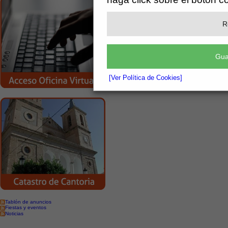
R
Gua
[Ver Política de Cookies]
Tablón de anuncios
Fiestas y eventos
Noticias