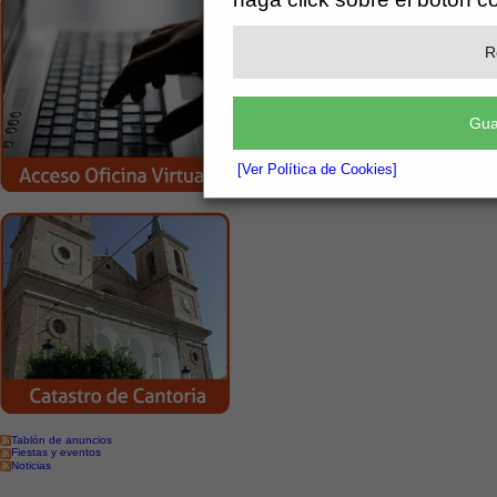
R
Gua
[Ver Política de Cookies]
Tablón de anuncios
Fiestas y eventos
Noticias